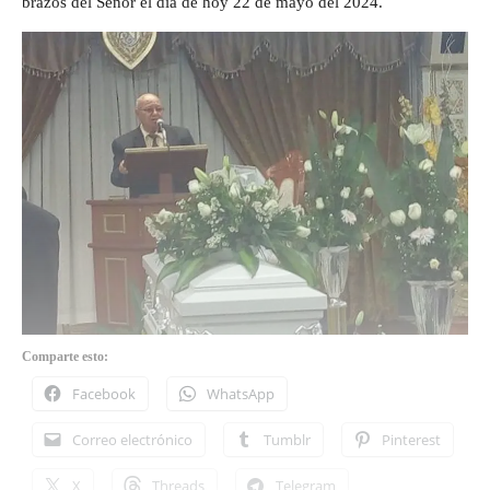
brazos del Señor el día de hoy 22 de mayo del 2024.
Comparte esto:
Facebook
WhatsApp
Correo electrónico
Tumblr
Pinterest
X
Threads
Telegram