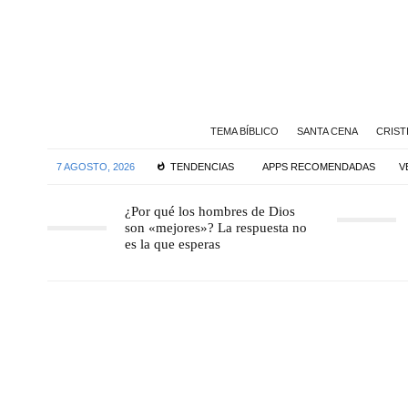
TEMA BÍBLICO
SANTA CENA
CRIST
7 AGOSTO, 2026
TENDENCIAS
APPS RECOMENDADAS
V
¿Por qué los hombres de Dios
son «mejores»? La respuesta no
es la que esperas