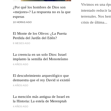
Vivimos en una épo
¿Por qué los hombres de Dios son
intentado reducir l
«mejores»? La respuesta no es la que
terrenales. Nos he
esperas
crisis de última...
10 HORAS AGO
El Monte de los Olivos: ¿La Puerta
Perdida del Jardín del Edén?
8 MESES AGO
La creencia en un solo Dios: Israel
implanto la semilla del Monoteísmo
4 AÑOS AGO
El descubrimiento arqueológico que
demuestra que el rey David si existió
4 AÑOS AGO
La mención más antigua de Israel en
la Historia: La estela de Merenptah
4 AÑOS AGO