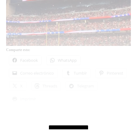
Comparte esto:
Facebook
WhatsApp
Correo electrónico
Tumblr
Pinterest
X
Threads
Telegram
Imprimir
SHOW MORE