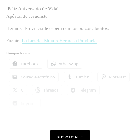
¡Feliz Aniversario de Vida!
Apóstol de Jesucristo
Hermosa Provincia le espera con los brazos abiertos.
Fuente:
La Luz del Mundo Hermosa Provincia
Comparte esto:
Facebook
WhatsApp
Correo electrónico
Tumblr
Pinterest
X
Threads
Telegram
Imprimir
SHOW MORE